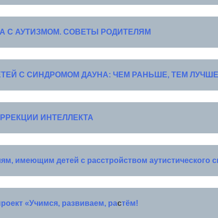
КА С АУТИЗМОМ. СОВЕТЫ РОДИТЕЛЯМ
ЕТЕЙ С
СИНДРОМОМ ДАУНА: ЧЕМ РАНЬШЕ, ТЕМ ЛУЧШ
ОРРЕКЦИИ ИНТЕЛЛЕКТА
ям, имеющим детей с расстройством аутистического с
роект «Учимся, развиваем, ра
с
тëм!