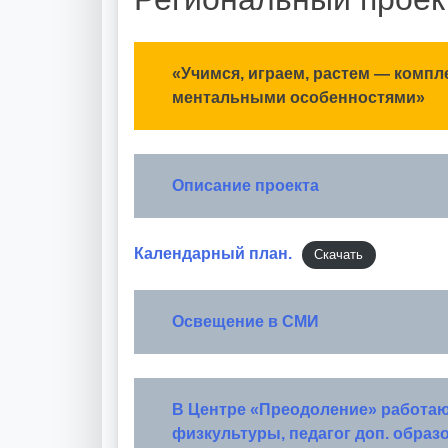
«Учимся, играем, растем — комп
ментальными особенностями»
Описание проекта
Календарный план.
Скачать
Освещение в СМИ
В Центре «Преодоление» работают
физкультуры, педагог доп. образ