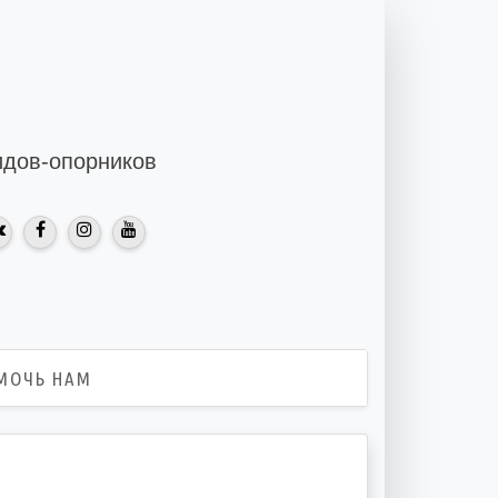
идов-опорников
МОЧЬ НАМ