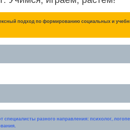
лексный подход по формированию социальных и учебн
 специалисты разного направления: психолог, логопе
ования.