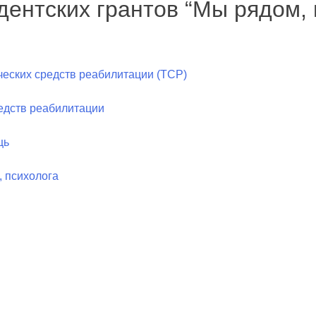
дентских грантов “Мы рядом,
ческих средств реабилитации (ТСР)
редств реабилитации
щь
, психолога