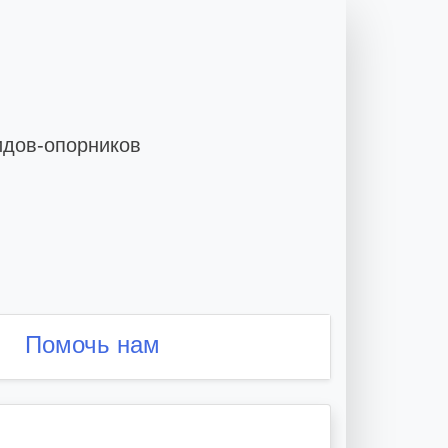
идов-опорников
Помочь нам