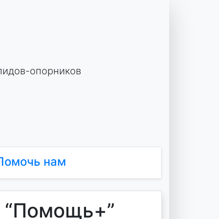
лидов-опорников
Помочь нам
в “Помощь+”