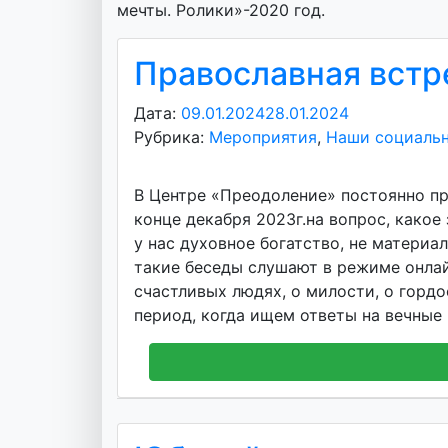
мечты. Ролики»-2020 год.
Православная встр
Дата:
09.01.2024
28.01.2024
А
Рубрика:
Мероприятия
,
Наши социальн
в
т
о
В Центре «Преодоление» постоянно про
р
конце декабря 2023г.на вопрос, како
:
у нас духовное богатство, не материа
v
такие беседы слушают в режиме онлай
o
счастливых людях, о милости, о гордо
i
период, когда ищем ответы на вечные
d
d
m
d
y