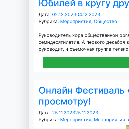
Юбилей в кругу дру
Дата:
02.12.2023
04.12.2023
А
Рубрика:
Мероприятия
,
Общество
в
т
Руководитель хора общественной орг
о
семидесятилетие. А первого декабря 
р
руководит, и съемочная группа телек
:
v
o
i
d
d
Онлайн Фестиваль 
m
d
просмотру!
y
Дата:
25.11.2023
25.11.2023
А
Рубрика:
Мероприятия
,
Мероприятия 
в
т