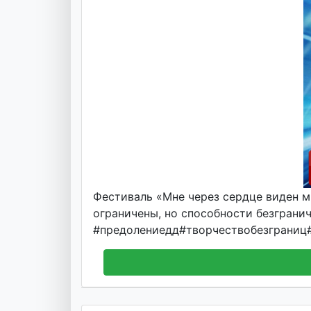
Фестиваль «Мне через сердце виден 
ограничены, но способности безграни
#предолениедд#творчествобезграниц