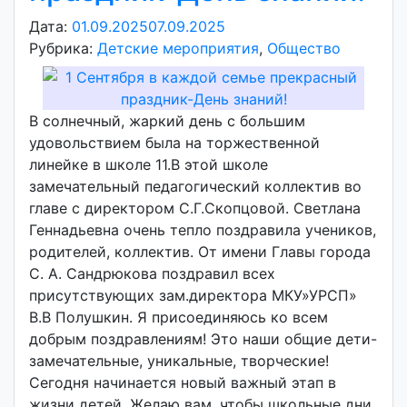
Дата:
01.09.2025
07.09.2025
А
Рубрика:
Детские мероприятия
в
,
Общество
т
о
р
В солнечный, жаркий день с большим
:
удовольствием была на торжественной
v
линейке в школе 11.В этой школе
o
замечательный педагогический коллектив во
i
главе с директором С.Г.Скопцовой. Светлана
d
Геннадьевна очень тепло поздравила учеников,
d
родителей, коллектив. От имени Главы города
m
С. А. Сандрюкова поздравил всех
d
присутствующих зам.директора МКУ»УРСП»
y
В.В Полушкин. Я присоединяюсь ко всем
добрым поздравлениям! Это наши общие дети-
замечательные, уникальные, творческие!
Сегодня начинается новый важный этап в
жизни детей. Желаю вам, чтобы школьные дни