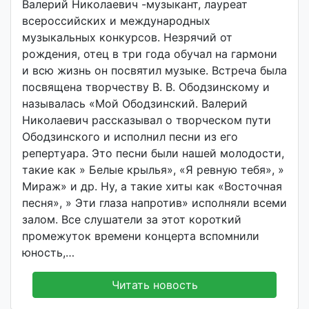
Валерий Николаевич -музыкант, лауреат
o
всероссийских и международных
i
музыкальных конкурсов. Незрячий от
d
рождения, отец в три года обучал на гармони
d
и всю жизнь он посвятил музыке. Встреча была
m
посвящена творчеству В. В. Ободзинскому и
d
называлась «Мой Ободзинский. Валерий
y
Николаевич рассказывал о творческом пути
Ободзинского и исполнил песни из его
репертуара. Это песни были нашей молодости,
такие как » Белые крылья», «Я ревную тебя», »
Мираж» и др. Ну, а такие хиты как «Восточная
песня», » Эти глаза напротив» исполняли всеми
залом. Все слушатели за этот короткий
промежуток времени концерта вспомнили
юность,…
Читать новость