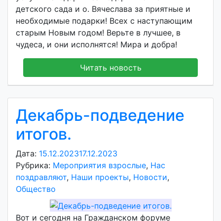
детского сада и о. Вячеслава за приятные и
необходимые подарки! Всех с наступающим
старым Новым годом! Верьте в лучшее, в
чудеса, и они исполнятся! Мира и добра!
Читать новость
Декабрь-подведение
итогов.
Дата:
15.12.2023
17.12.2023
А
Рубрика:
Мероприятия взрослые
в
,
Нас
поздравляют
,
Наши проекты
т
,
Новости
,
Общество
о
р
:
Вот и сегодня на Гражданском форуме