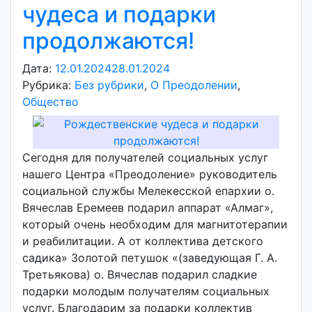
чудеса и подарки
продолжаются!
Дата:
12.01.2024
28.01.2024
А
Рубрика:
Без рубрики
,
О Преодолении
в
,
Общество
т
о
р
:
Сегодня для получателей социальных услуг
v
нашего Центра «Преодоление» руководитель
o
социальной службы Мелекесской епархии о.
i
Вячеслав Еремеев подарил аппарат «Алмаг»,
d
который очень необходим для магнитотерапии
d
и реабилитации. А от коллектива детского
m
садика» Золотой петушок «(заведующая Г. А.
d
Третьякова) о. Вячеслав подарил сладкие
y
подарки молодым получателям социальных
услуг. Благодарим за подарки коллектив