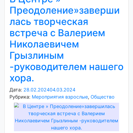
Преодоление»заверши
лась творческая
встреча с Валерием
Николаевичем
Грызлиным
-руководителем нашего
хора.
Дата:
28.02.2024
04.03.2024
А
Рубрика:
Мероприятия взрослые
в
,
Общество
т
о
р
:
v