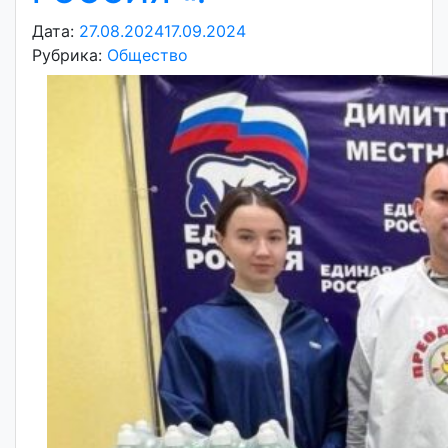
Дата:
27.08.2024
17.09.2024
А
Рубрика:
Общество
в
т
о
р
:
v
o
i
d
d
m
d
y