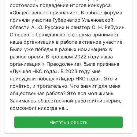
v
состоялось подведение итогов конкурса
o
«Общественное признание». В работе форума
i
приняли участие Губернатор Ульяновской
d
области А. Ю. Русских и сенатор С. Н. Рябухин.
d
С первого Гражданского форума принимает
m
наша организация в работе активное участие.
d
Были уже победы в разных номинациях в
y
разное время. В прошлом 2022 году наша
организация » Преодоление» была признана
«Лучшая НКО года». В 2023 году мне
присудили победу «Лидер НКО года». Это и
почëтно, и трогательно. Что значит для меня
общественная работа? Это вся моя жизнь.
Занимаясь общественной работой(пионерия,
комсомол) никогда не…
Читать новость