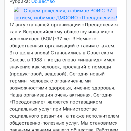
Рубрика:
Общество
в
т
о
р
17 августа нашей организации «Преодоление»
:
как и Всероссийскому обществу инвалидов
v
исполнилось (ВОИ)-37 лет!!! Немного
o
общественных организаций с таким стажем.
i
Это целая эпоха! Становились в Советском
d
Союзе, в 1988 г. когда слово «инвалид» имел
d
значение как человек, просящий о помощи
m
(продуктовой, вещевой). Сегодня новый
d
термин -человек с ограниченными
y
возможностями здоровья, именно здоровья.
Наша организация очень активная. Сегодня
«Преодоление» является поставщиком
социальных услуг при Министерстве
социального развития , а также исполнителем
общественно-полезных услуг. Мы становимся
равными членами нашего общества. Работаем