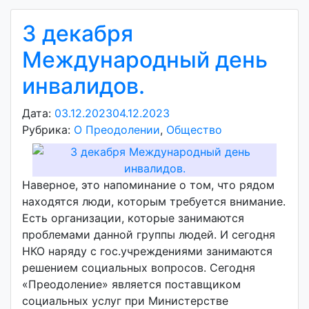
3 декабря
Международный день
инвалидов.
Дата:
03.12.2023
04.12.2023
А
Рубрика:
О Преодолении
,
Общество
в
т
о
р
Наверное, это напоминание о том, что рядом
:
находятся люди, которым требуется внимание.
v
Есть организации, которые занимаются
o
проблемами данной группы людей. И сегодня
i
НКО наряду с гос.учреждениями занимаются
d
решением социальных вопросов. Сегодня
d
«Преодоление» является поставщиком
m
социальных услуг при Министерстве