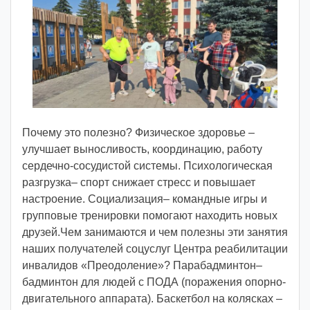
о
р
:
v
o
i
d
Почему это полезно? Физическое здоровье –
d
улучшает выносливость, координацию, работу
m
сердечно-сосудистой системы. Психологическая
d
разгрузка– спорт снижает стресс и повышает
y
настроение. Социализация– командные игры и
групповые тренировки помогают находить новых
друзей.Чем занимаются и чем полезны эти занятия
наших получателей соцуслуг Центра реабилитации
инвалидов «Преодоление»? Парабадминтон–
бадминтон для людей с ПОДА (поражения опорно-
двигательного аппарата). Баскетбол на колясках –