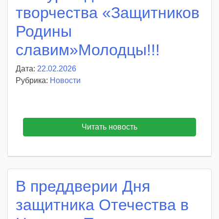
творчества «Защитников
Родины
славим»Молодцы!!!
Дата:
22.02.2026
А
Рубрика:
Новости
в
т
о
р
Читать новость
:
v
o
i
d
В преддверии Дня
d
m
защитника Отечества в
d