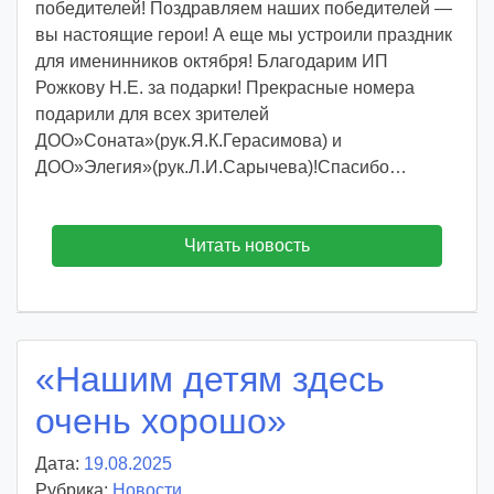
победителей! Поздравляем наших победителей —
вы настоящие герои! А еще мы устроили праздник
для именинников октября! Благодарим ИП
Рожкову Н.Е. за подарки! Прекрасные номера
подарили для всех зрителей
ДОО»Соната»(рук.Я.К.Герасимова) и
ДОО»Элегия»(рук.Л.И.Сарычева)!Спасибо…
Читать новость
«Нашим детям здесь
очень хорошо»
Дата:
19.08.2025
А
Рубрика:
Новости
в