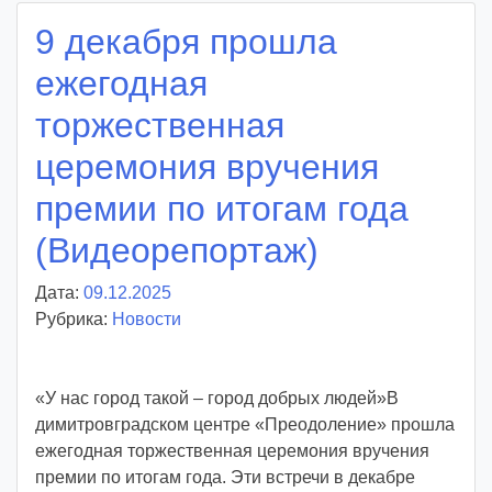
9 декабря прошла
ежегодная
торжественная
церемония вручения
премии по итогам года
(Видеорепортаж)
Дата:
09.12.2025
А
Рубрика:
Новости
в
т
о
«У нас город такой – город добрых людей»В
р
димитровградском центре «Преодоление» прошла
:
ежегодная торжественная церемония вручения
v
премии по итогам года. Эти встречи в декабре
o