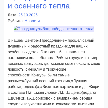
и осеннего тепла!
Дата:
25.10.2025
А
Рубрика:
Новости
в
т
о
р
В нашем Центре«Преодоление» прошел самый
:
душевный и радостный праздник для наших
v
особенных детей! Этот день был наполнен
o
настоящим волшебством: Ребята окунулись в мир
i
веселых конкурсов, где каждый смог показать свою
d
ловкость, смекалку и творческие
d
способности.Конкуры были самые
m
разные:»Лучший осенний костюм»,»Лучшая
d
работа(поделка)»,»Визитная карточка» и др. Жюри
y
в составе Н.Л.Емангуловой,Л.В.Ващенко(педагог
ЦДОИРД),Т.А.Борисовой с замиранием сердца
следили за участниками и, конечно же, выявили