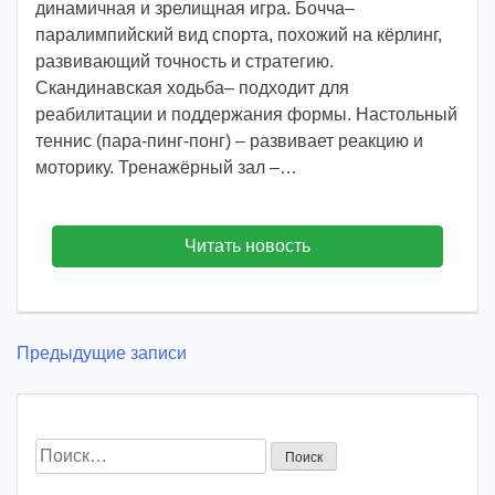
динамичная и зрелищная игра. Бочча–
паралимпийский вид спорта, похожий на кёрлинг,
развивающий точность и стратегию.
Скандинавская ходьба– подходит для
реабилитации и поддержания формы. Настольный
теннис (пара-пинг-понг) – развивает реакцию и
моторику. Тренажёрный зал –…
Читать новость
Навигация
Предыдущие записи
по
записям
Найти: