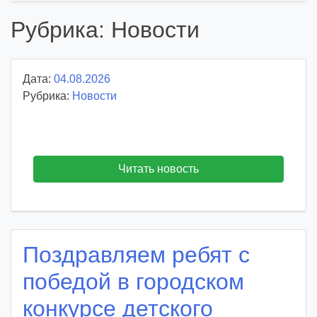
Рубрика:
Новости
Дата:
04.08.2026
А
Рубрика:
Новости
в
т
о
р
:
Читать новость
v
o
i
d
Поздравляем ребят с
d
m
победой в городском
d
y
конкурсе детского