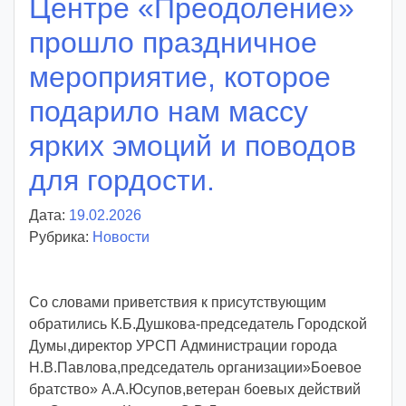
Центре «Преодоление»
y
прошло праздничное
мероприятие, которое
подарило нам массу
ярких эмоций и поводов
для гордости.
Дата:
19.02.2026
А
Рубрика:
Новости
в
т
о
Со словами приветствия к присутствующим
р
обратились К.Б.Душкова-председатель Городской
:
Думы,директор УРСП Администрации города
v
Н.В.Павлова,председатель организации»Боевое
o
братство» А.А.Юсупов,ветеран боевых действий
i