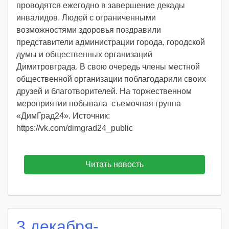
проводятся ежегодно в завершение декады
i
инвалидов. Людей с ограниченными
d
возможностями здоровья поздравили
d
представители администрации города, городской
m
думы и общественных организаций
d
Димитровграда. В свою очередь члены местной
y
общественной организации поблагодарили своих
друзей и благотворителей. На торжественном
мероприятии побывала съемочная группа
«ДимГрад24». Источник:
https://vk.com/dimgrad24_public
Читать новость
3 декабря-