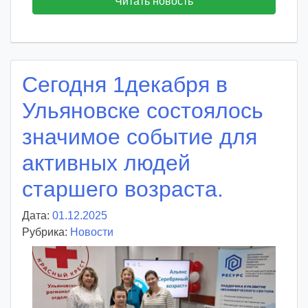
Читать новость
Сегодня 1декабря в
Ульяновске состоялось
значимое событие для
активных людей
старшего возраста.
Дата:
01.12.2025
А
Рубрика:
Новости
в
т
о
р
: