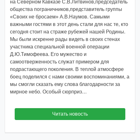
на Северном Кавказе С.В.Литвинов,председатель
d
общества пограничников,представитель группы
d
«Своих не бросаем» А.В.Наумов. Самыми
m
важными гостями в этот день стали для нас те, кто
d
сегодня стоит на страже рубежей нашей Родины.
y
Мы были искренне рады видеть в своих стенах
участника специальной военной операции
Д.Ю.Тимофеева. Его мужество и
самоотверженность служат примером для
подрастающего поколения. В теплой атмосфере
боец поделился с нами своими воспоминаниями, а
мы смогли сказать ему слова благодарности за
мирное небо. Особый сюрприз…
Читать новость