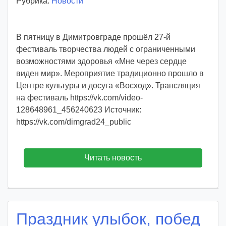
Рубрика:
Новости
в
т
о
В пятницу в Димитровграде прошёл 27-й
р
фестиваль творчества людей с ограниченными
:
возможностями здоровья «Мне через сердце
v
виден мир». Мероприятие традиционно прошло в
o
Центре культуры и досуга «Восход». Трансляция
i
на фестиваль https://vk.com/video-
d
128648961_456240623 Источник:
d
https://vk.com/dimgrad24_public
m
d
y
Читать новость
Праздник улыбок, побед