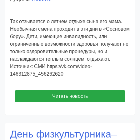
т
о
Так отзывается о летнем отдыхе сына его мама.
р
Необычная смена проходит в эти дни в «Сосновом
:
бору». Дети, имеющие инвалидность, или
v
ограниченные возможности здоровья получают не
o
только оздоровительные процедуры, но и
i
наслаждаются теплым солнцем, отдыхают.
d
Источник: СМИ https://vk.com/video-
d
146312875_456262620
m
d
y
Читать новость
День физкультурника–