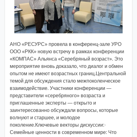
v
o
i
d
d
m
АНО «РЕСУРС» провела в конференц-зале УРО
d
ООО «РКК» новую встречу в рамках конференции
y
«КОМПАС» Альянса «Серебряный возраст». Это
мероприятие вновь доказало, что диалог и обмен
опытом не имеют возрастных границ.Центральной
темой для обсуждения стало межпоколенческое
взаимодействие. Участники конференции —
представители «серебряного» возраста и
приглашенные эксперты — открыто и
заинтересованно обсуждали вопросы, которые
волнуют и старшее, и молодое
поколение.Ключевые векторы дискуссии:·
Семейные ценности в современном мире: Что