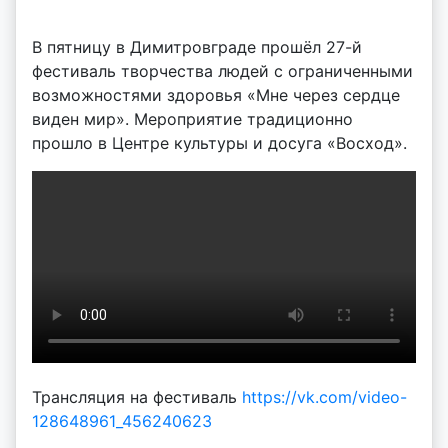
о
В пятницу в Димитровграде прошёл 27-й
р
фестиваль творчества людей с ограниченными
:
возможностями здоровья «Мне через сердце
v
виден мир». Мероприятие традиционно
o
прошло в Центре культуры и досуга «Восход».
i
d
d
m
d
y
Трансляция на фестиваль
https://vk.com/video-
128648961_456240623