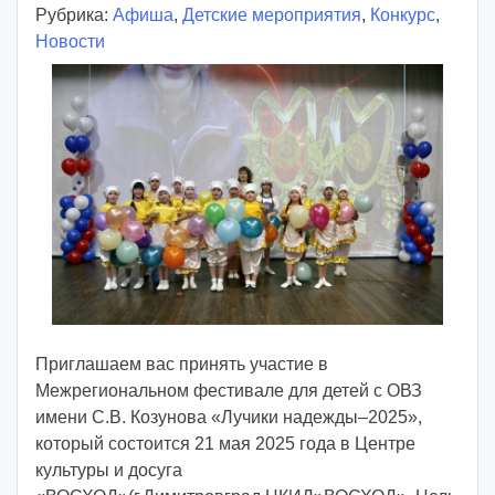
Рубрика:
Афиша
в
,
Детские мероприятия
,
Конкурс
,
Новости
т
о
р
:
v
o
i
d
d
m
d
y
Приглашаем вас принять участие в
Межрегиональном фестивале для детей с ОВЗ
имени С.В. Козунова «Лучики надежды–2025»,
который состоится 21 мая 2025 года в Центре
культуры и досуга