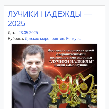
d
d
ЛУЧИКИ НАДЕЖДЫ —
m
d
2025
y
Дата:
23.05.2025
А
Рубрика:
Детские мероприятия
в
,
Конкурс
т
о
р
:
v
o
i
d
d
m
d
y