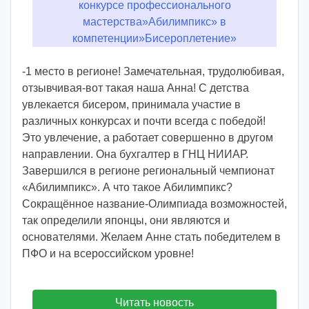
р
:
v
o
-1 место в регионе! Замечательная, трудолюбивая,
i
отзывчивая-вот такая наша Анна! С детства
d
увлекается бисером, принимала участие в
d
различных конкурсах и почти всегда с победой!
m
Это увлечение, а работает совершенно в другом
d
направлении. Она бухгалтер в ГНЦ НИИАР.
y
Завершился в регионе региональный чемпионат
«Абилимпикс». А что такое Абилимпикс?
Сокращённое название-Олимпиада возможностей,
так определили японцы, они являются и
основателями. Желаем Анне стать победителем в
ПФО и на всероссийском уровне!
Читать новость