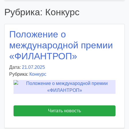
Рубрика:
Конкурс
Положение о
международной премии
«ФИЛАНТРОП»
Дата:
21.07.2025
А
Рубрика:
Конкурс
в
т
о
р
:
v
Читать новость
o
i