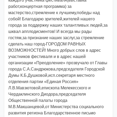
каждого участника фестиваля(выставка
работ,концертная программа) за
мастерство,стремление к лучшему,победы над
собой! Благодарю зрителей,жителей нашего
города за поддержку наших талантливых людей,за
шквал апплодисментов! И всегда мы рады
гостям,за признание наших заслуг,за стремление
сделать наш город-ГОРОДОМ РАВНЫХ
ВОЗМОЖНОСТЕЙ! Много добрых слов в адрес
участников фестиваля и в адрес нашей
организации «Преодоление» прозвучало от Главы
города С.А.Сандрюкова,председателя Городской
Думы К.Б.Душковой,исп.секретаря местного
отделения партии «Единая Россия»
Л.В.Мавзютовой,епископа Мелекесского и
Чердаклинского Диодора,председателя
Общественной палаты города
М.В.Макшанцевой,от Министерства социального
развития региона Благодарственное письмо