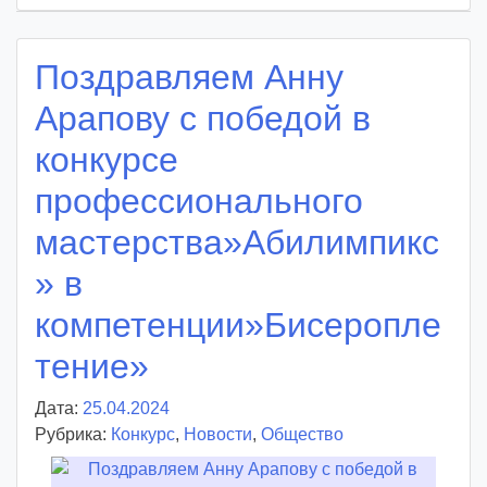
Поздравляем Анну
Арапову с победой в
конкурсе
профессионального
мастерства»Абилимпикс
» в
компетенции»Бисеропле
тение»
Дата:
25.04.2024
А
Рубрика:
Конкурс
в
,
Новости
,
Общество
т
о