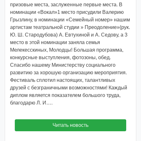
d
призовые места, заслуженные первые места. В
d
номинации «Вокал»1 место присудили Валерию
m
Грызлину, в номинации «Семейный номер» нашим
d
артистам театральной студии » Преодоление»(рук.
y
Ю. Ш. Стародубова) А. Евтухиной и А. Седову, а 3
место в этой номинации заняла семья
Мелекесскиных, Молодцы! Большая программа,
конкурсные выступления, фотозоны, обед.
Спасибо нашему Министерству социального
развитию за хорошую организацию мероприятия.
Фестиваль сплотил настоящих, талантливых
друзей с безграничными возможностями! Каждый
диплом является показателем большого труда,
благодарю Л. И….
Читать новость