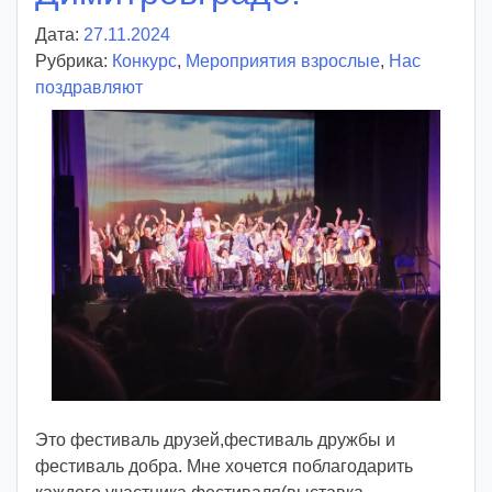
Дата:
27.11.2024
А
Рубрика:
Конкурс
в
,
Мероприятия взрослые
,
Нас
поздравляют
т
о
р
:
v
o
i
d
d
m
d
y
Это фестиваль друзей,фестиваль дружбы и
фестиваль добра. Мне хочется поблагодарить