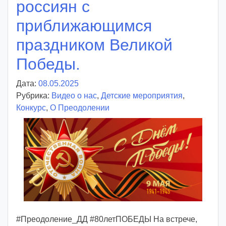
россиян с
приближающимся
праздником Великой
Победы.
Дата:
08.05.2025
А
Рубрика:
Видео о нас
в
,
Детские мероприятия
,
Конкурс
,
О Преодолении
т
о
р
:
v
o
i
d
d
m
#Преодоление_ДД #80летПОБЕДЫ На встрече,