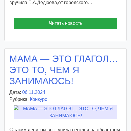
вручила Е.А.Дедюева,от городского…
Читать новость
МАМА — ЭТО ГЛАГОЛ…
ЭТО ТО, ЧЕМ Я
ЗАНИМАЮСЬ!
Дата:
06.11.2024
А
Рубрика:
Конкурс
в
т
о
р
:
С таким девизом выступила сегодня на областном