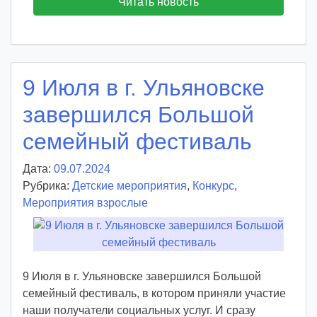
Читать новость
9 Июля в г. Ульяновске
завершился Большой
семейный фестиваль
Дата:
09.07.2024
А
Рубрика:
Детские мероприятия
в
,
Конкурс
,
Мероприятия взрослые
т
о
р
:
v
9 Июля в г. Ульяновске завершился Большой
o
семейный фестиваль, в котором приняли участие
i
наши получатели социальных услуг. И сразу