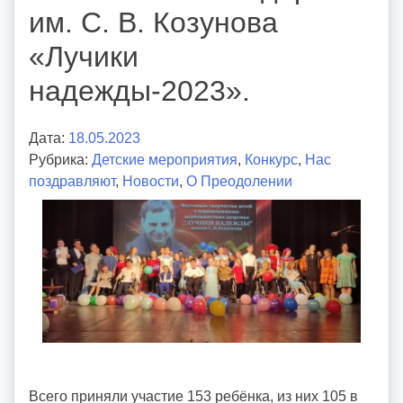
им. С. В. Козунова
«Лучики
надежды-2023».
Дата:
18.05.2023
А
Рубрика:
Детские мероприятия
в
,
Конкурс
,
Нас
поздравляют
,
Новости
т
,
О Преодолении
о
р
:
v
o
i
d
d
m
Всего приняли участие 153 ребëнка, из них 105 в
d