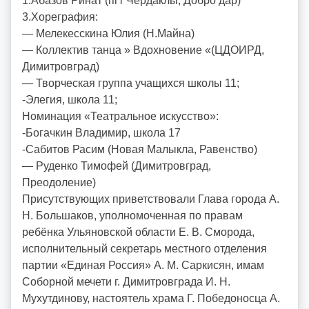
1.Абазов Ринат (пгт Чердаклы, Добро дар)
3.Хореграфия:
— Мелекесскина Юлия (Н.Майна)
— Коллектив танца » Вдохновение «(ЦДОИРД,
Димитровград)
— Творческая группа учащихся школы 11;
-Элегия, школа 11;
Номинация «Театральное искусство»:
-Богачкин Владимир, школа 17
-Сабитов Расим (Новая Малыкла, Равенство)
— Руденко Тимофей (Димитровград,
Преодоление)
Присутствующих приветствовали Глава города А.
Н. Большаков, уполномоченная по правам
ребёнка Ульяновской области Е. В. Сморода,
исполнительный секретарь местного отделения
партии «Единая Россия» А. М. Саркисян, имам
Соборной мечети г. Димитровграда И. Н.
Мухутдинову, настоятель храма Г. Победоносца А.