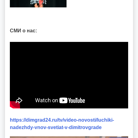
СМИ о нас:
https://dimgrad24.ru/tv/video-novosti/luchiki-
nadezhdy-vnov-svetiat-v-dimitrovgrade