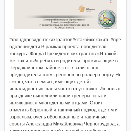
o
i
d
d
m
d
#фондпрезидентскихгрантов#ятакойжекакиты#пре
y
одолениедети В рамках проекта-победителя
конкурса Фонда Президентских грантов «Я такой
же, как и ты!» ребята и родители, проживающие в
Чердаклинском районе, состязались под
предводительством тренеров по роллер-спорту. Не
секрет, что в семьях, имеющих детей с
инвалидностью, папы часто отсутствуют. Их роль в
празднике выполнили наши тренеры, кстати
являющиеся многодетными отцами. Стоит
отметить бережный и тактичный подход к детям и
взрослым, очень обоснованные и тактичные
советы Александра Михайловича Черногрудова, а
также мотивированный настрой на победу и