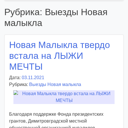
Рубрика:
Выезды Новая
малыкла
Новая Малыкла твердо
встала на ЛЫЖИ
МЕЧТЫ
Дата:
03.11.2021
А
Рубрика:
Выезды Новая малыкла
в
т
о
р
:
Благодаря поддержке Фонда президентских
v
грантов, Димитровградской местной
o
общественной организацией инвалидов-