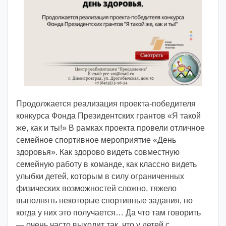
v
o
i
d
d
m
d
y
Продолжается реализация проекта-победителя
конкурса Фонда Президентских грантов «Я такой
же, как и ты!» В рамках проекта провели отличное
семейное спортивное мероприятие «День
здоровья». Как здорово видеть совместную
семейную работу в команде, как классно видеть
улыбки детей, которым в силу ограниченных
физических возможностей сложно, тяжело
выполнять некоторые спортивные задания, но
когда у них это получается… Да что там говорить
— очень часто выходит так, что у детей с