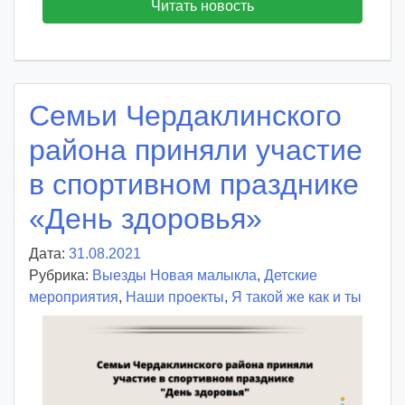
Читать новость
Семьи Чердаклинского
района приняли участие
в спортивном празднике
«День здоровья»
Дата:
31.08.2021
А
Рубрика:
Выезды Новая малыкла
в
,
Детские
мероприятия
,
Наши проекты
т
,
Я такой же как и ты
о
р
:
v