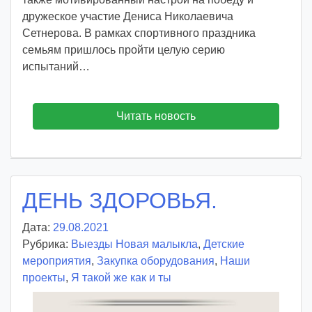
дружеское участие Дениса Николаевича
Сетнерова. В рамках спортивного праздника
семьям пришлось пройти целую серию
испытаний…
Читать новость
ДЕНЬ ЗДОРОВЬЯ.
Дата:
29.08.2021
А
Рубрика:
Выезды Новая малыкла
в
,
Детские
мероприятия
,
Закупка оборудования
т
,
Наши
проекты
,
Я такой же как и ты
о
р
: