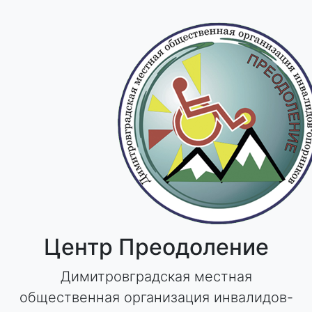
Skip
to
content
Центр Преодоление
Димитровградская местная
общественная организация инвалидов-