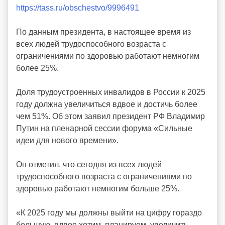
https://tass.ru/obschestvo/9996491
р
:
По данным президента, в настоящее время из
v
всех людей трудоспособного возраста с
o
ограничениями по здоровью работают немногим
i
более 25%.
d
d
Доля трудоустроенных инвалидов в России к 2025
m
году должна увеличиться вдвое и достичь более
d
чем 51%. Об этом заявил президент РФ Владимир
y
Путин на пленарной сессии форума «Сильные
идеи для нового времени».
Он отметил, что сегодня из всех людей
трудоспособного возраста с ограничениями по
здоровью работают немногим больше 25%.
«К 2025 году мы должны выйти на цифру гораздо
большую, вдвое хотим, планируем, увеличить