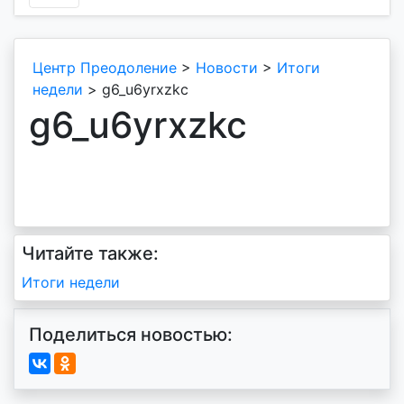
Центр Преодоление
>
Новости
>
Итоги
недели
>
g6_u6yrxzkc
g6_u6yrxzkc
Читайте также:
Навигация
Итоги недели
по
Поделиться новостью:
записям