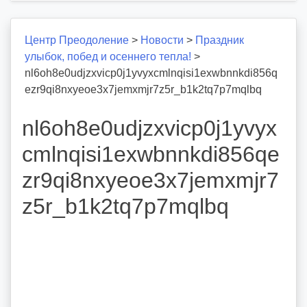
Центр Преодоление
>
Новости
>
Праздник
улыбок, побед и осеннего тепла!
>
nl6oh8e0udjzxvicp0j1yvyxcmlnqisi1exwbnnkdi856q
ezr9qi8nxyeoe3x7jemxmjr7z5r_b1k2tq7p7mqlbq
nl6oh8e0udjzxvicp0j1yvyx
cmlnqisi1exwbnnkdi856qe
zr9qi8nxyeoe3x7jemxmjr7
z5r_b1k2tq7p7mqlbq