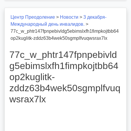
Центр Преодоление
>
Новости
>
3 декабря-
Международный день инвалидов.
>
77c_w_phtr147fpnpebivldg5ebimslxfh1fimpkojtbb64
op2kuglitk-zddz63b4wek50sgmplfvuqwsrax7lx
77c_w_phtr147fpnpebivld
g5ebimslxfh1fimpkojtbb64
op2kuglitk-
zddz63b4wek50sgmplfvuq
wsrax7lx