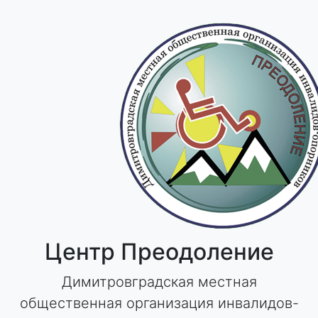
Skip
to
content
Центр Преодоление
Димитровградская местная
общественная организация инвалидов-