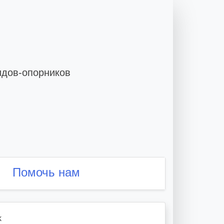
идов-опорников
Помочь нам
k