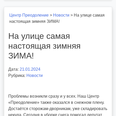
Центр Преодоление
>
Новости
>
На улице самая
настоящая зимняя ЗИМА!
На улице самая
настоящая зимняя
ЗИМА!
Дата:
21.01.2024
А
Рубрика:
Новости
в
т
о
р
Проблемы возникли сразу и у всех. Наш Центр
:
«Преодоление» также оказался в снежном плену.
v
Достаëтся сторожам-дворникам, уже складировать
o
некуда. Сегодня в уборке снега помогал депутат