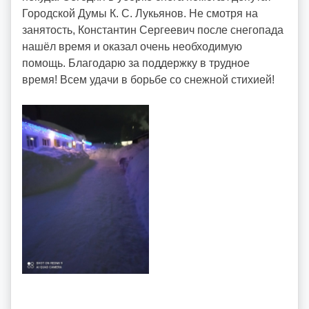
i
Городской Думы К. С. Лукьянов. Не смотря на
d
занятость, Константин Сергеевич после снегопада
d
нашëл время и оказал очень необходимую
m
помощь. Благодарю за поддержку в трудное
d
время! Всем удачи в борьбе со снежной стихией!
y