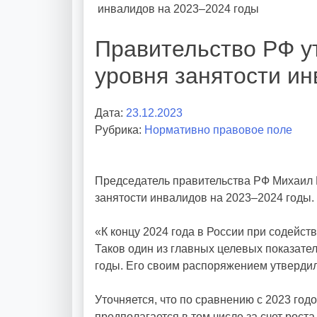
инвалидов на 2023–2024 годы
Правительство РФ у
уровня занятости и
Дата:
23.12.2023
А
Рубрика:
Нормативно правовое поле
в
т
о
Председатель правительства РФ Михаил
р
занятости инвалидов на 2023–2024 годы.
:
v
«К концу 2024 года в России при содейс
o
Таков один из главных целевых показат
i
годы. Его своим распоряжением утвердил
d
d
Уточняется, что по сравнению с 2023 год
m
предполагается в том числе за счет рос
d