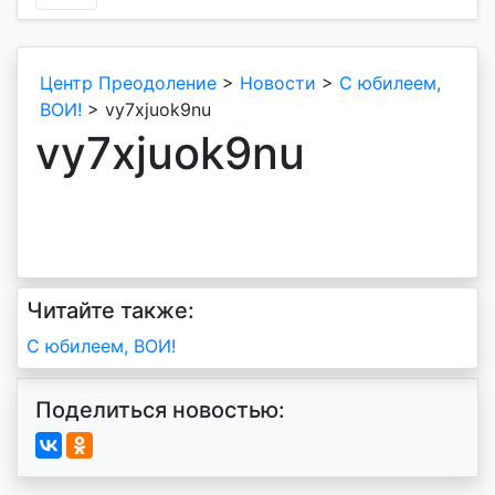
Центр Преодоление
>
Новости
>
С юбилеем,
ВОИ!
>
vy7xjuok9nu
vy7xjuok9nu
Читайте также:
Навигация
С юбилеем, ВОИ!
по
Поделиться новостью:
записям