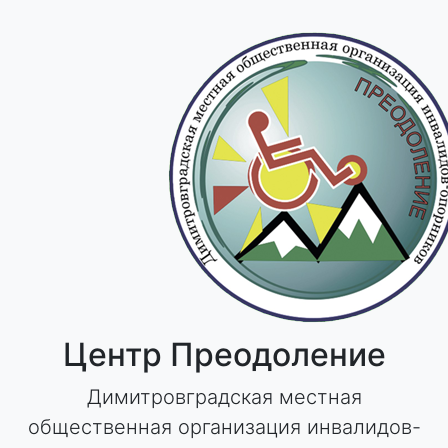
Skip
to
content
Центр Преодоление
Димитровградская местная
общественная организация инвалидов-