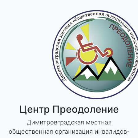
Skip
to
content
Центр Преодоление
Димитровградская местная
общественная организация инвалидов-