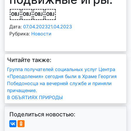
￼￼￼￼
Дата:
07.04.2023
21.04.2023
А
Рубрика:
Новости
в
т
о
р
Читайте также:
:
Навигация
v
Группа получателей социальных услуг Центра
o
«Преодоления» сегодня были в Храме Георгия
по
i
Победоносца на вечерней службе и приняли
d
записям
причащение.
d
В ОБЪЯТИЯХ ПРИРОДЫ
m
d
Поделиться новостью:
y