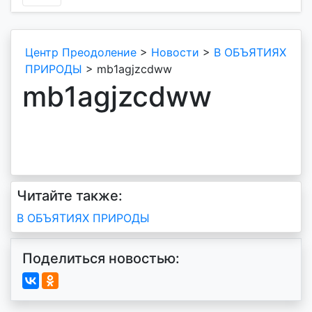
Центр Преодоление
>
Новости
>
В ОБЪЯТИЯХ
ПРИРОДЫ
>
mb1agjzcdww
mb1agjzcdww
Читайте также:
Навигация
В ОБЪЯТИЯХ ПРИРОДЫ
по
Поделиться новостью:
записям