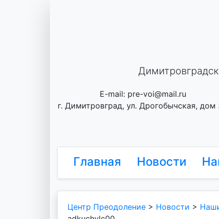
Skip
to
content
Димитровградск
E-mail: pre-voi@mail.ru
г. Димитровград, ул. Дрогобычская, дом
Главная
Новости
На
Центр Преодоление
>
Новости
>
Наши
adkuchylc00