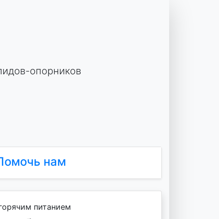
лидов-опорников
Помочь нам
 горячим питанием