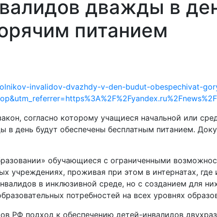
валидов дважды в ден
горячим питанием
kolnikov-invalidov-dvazhdy-v-den-budut-obespechivat-gor
op&utm_referrer=https%3A%2F%2Fyandex.ru%2Fnews%2
акон, согласно которому учащиеся начальной или сре
ы в день будут обеспечены бесплатным питанием. Док
образовании» обучающиеся с ограниченными возможнос
ых учреждениях, проживая при этом в интернатах, где 
нвалидов в инклюзивной среде, но с созданием для н
образовательных потребностей на всех уровнях образо
тов РФ подход к обеспечению детей-инвалидов двухра