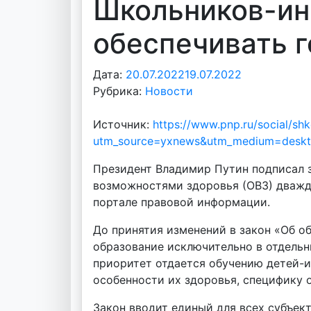
Школьников-ин
обеспечивать 
Дата:
20.07.2022
19.07.2022
А
Рубрика:
Новости
в
т
Источник:
https://www.pnp.ru/social/sh
о
utm_source=yxnews&utm_medium=deskt
р
:
Президент Владимир Путин подписал з
v
возможностями здоровья (ОВЗ) дважд
o
портале правовой информации.
i
d
До принятия изменений в закон «Об 
d
образование исключительно в отдельн
m
приоритет отдается обучению детей-и
d
особенности их здоровья, специфику 
y
Закон вводит единый для всех субъек