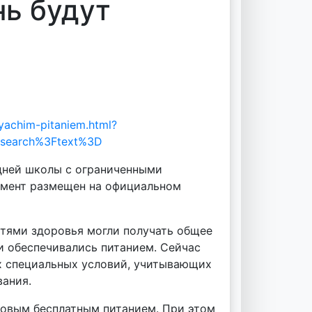
ь будут
yachim-pitaniem.html?
Fsearch%3Ftext%3D
дней школы с ограниченными
умент размещен на официальном
тями здоровья могли получать общее
и обеспечивались питанием. Сейчас
их специальных условий, учитывающих
вания.
зовым бесплатным питанием. При этом