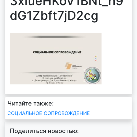
3xIueHKoV1BNt_n9
dG1Zbft7jD2cg
Читайте также:
Навигация
СОЦИАЛЬНОЕ СОПРОВОЖДЕНИЕ
по
Поделиться новостью: