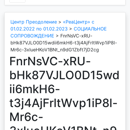
Центр Преодоление
>
«РеаЦентр» с
01.02.2022 по 01.02.2023
>
СОЦИАЛЬНОЕ
СОПРОВОЖДЕНИЕ
>
FnrNsVC-xRU-
bHk87VJLO0D15wdii6mkH6-t3j4AjFrltWvp1iP8l-
Mr6c-3xIueHKoV1BNt_n9dG1Zbft7jD2cg
FnrNsVC-xRU-
bHk87VJLO0D15wd
ii6mkH6-
t3j4AjFrltWvp1iP8l-
Mr6c-