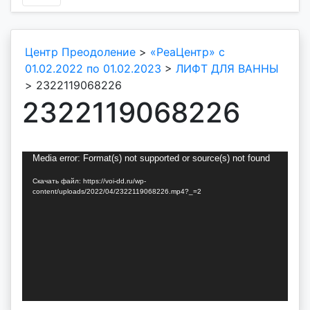
Центр Преодоление
>
«РеаЦентр» с
01.02.2022 по 01.02.2023
>
ЛИФТ ДЛЯ ВАННЫ
>
2322119068226
2322119068226
Видеоплеер
Media error: Format(s) not supported or source(s) not found
Скачать файл: https://voi-dd.ru/wp-
content/uploads/2022/04/2322119068226.mp4?_=2