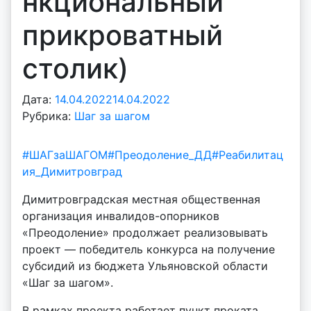
нкциональный
прикроватный
столик)
Дата:
14.04.2022
14.04.2022
А
Рубрика:
Шаг за шагом
в
т
о
#ШАГзаШАГОМ
#Преодоление_ДД
#Реабилитац
р
ия_Димитровград
:
Димитровградская местная общественная
v
организация инвалидов-опорников
o
«Преодоление» продолжает реализовывать
i
проект — победитель конкурса на получение
d
субсидий из бюджета Ульяновской области
d
«Шаг за шагом».
m
d
В рамках проекта работает пункт проката