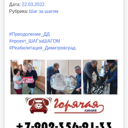
Дата:
22.03.2022
А
Рубрика:
Шаг за шагом
в
т
о
р
#Преодоление_ДД
:
#проект_ШАГзаШАГОМ
v
#Реабилитация_Димитровград
o
i
d
d
m
d
y