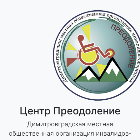
Skip
to
content
Центр Преодоление
Димитровградская местная
общественная организация инвалидов-