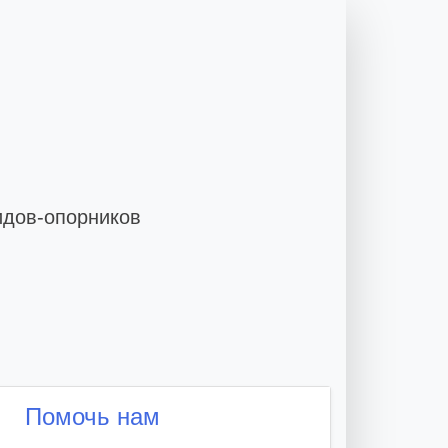
идов-опорников
Помочь нам