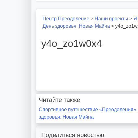
Центр Преодоление
>
Наши проекты
>
Я
День здоровья. Новая Майна
>
y4o_zo1w
y4o_zo1w0x4
Читайте также:
Навигация
Спортивное путешествие «Преодоления» 
здоровья. Новая Майна
по
записям
Поделиться новостью: