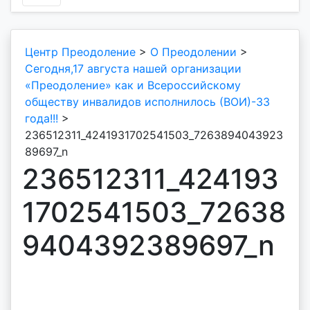
Центр Преодоление
>
О Преодолении
>
Сегодня,17 августа нашей организации
«Преодоление» как и Всероссийскому
обществу инвалидов исполнилось (ВОИ)-33
года!!!
>
236512311_4241931702541503_7263894043923
89697_n
236512311_424193
1702541503_72638
9404392389697_n