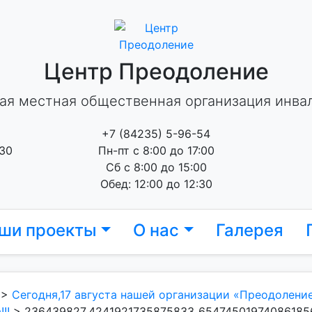
Центр Преодоление
ая местная общественная организация инва
+7 (84235) 5-96-54
 30
Пн-пт с 8:00 до 17:00
Сб с 8:00 до 15:00
Обед: 12:00 до 12:30
ши проекты
О нас
Галерея
>
Сегодня,17 августа нашей организации «Преодолени
!!
>
236439827_4241921735875833_654745019740861856