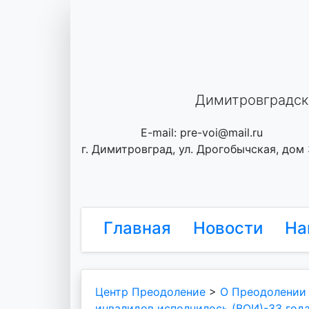
Skip
to
content
Димитровградск
E-mail: pre-voi@mail.ru
г. Димитровград, ул. Дрогобычская, дом
Главная
Новости
На
Центр Преодоление
>
О Преодолении
инвалидов исполнилось (ВОИ)-33 года!