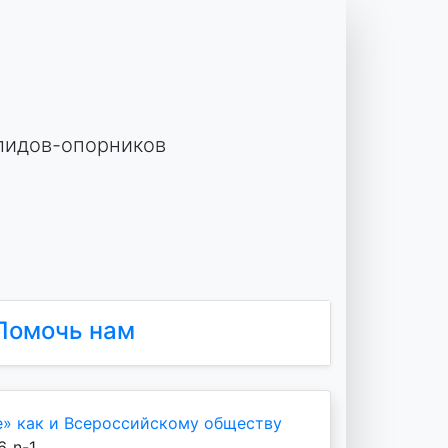
лидов-опорников
Помочь нам
е» как и Всероссийскому обществу
_n-1