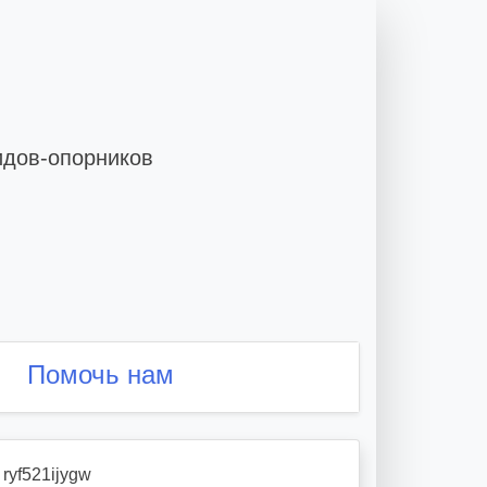
идов-опорников
Помочь нам
>
ryf521ijygw