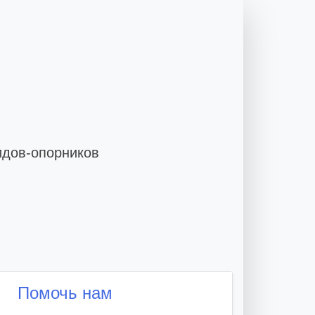
идов-опорников
Помочь нам