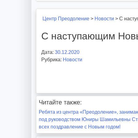
Центр Преодоление
>
Новости
>
С наст
С наступающим Нов
Дата:
30.12.2020
А
Рубрика:
Новости
в
т
о
р
:
v
Читайте также:
o
Навигация
i
Ребята из центра «Преодоление», занима
d
под руководством Юниры Шамильевны Ста
по
d
всех поздравление с Новым годом!
m
записям