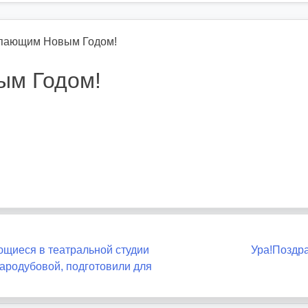
упающим Новым Годом!
ым Годом!
ющиеся в театральной студии
Ура!Поздр
родубовой, подготовили для