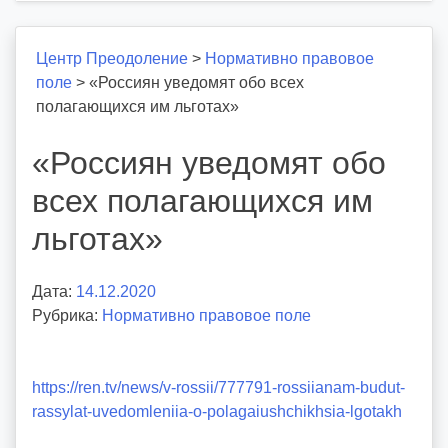
Центр Преодоление
>
Нормативно правовое
поле
>
«Россиян уведомят обо всех
полагающихся им льготах»
«Россиян уведомят обо
всех полагающихся им
льготах»
Дата:
14.12.2020
А
Рубрика:
Нормативно правовое поле
в
т
о
https://ren.tv/news/v-rossii/777791-rossiianam-budut-
р
rassylat-uvedomleniia-o-polagaiushchikhsia-lgotakh
:
v