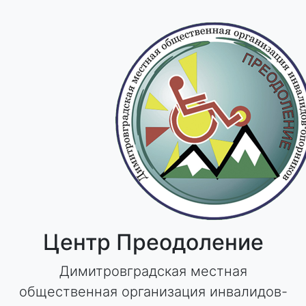
Skip
to
content
Центр Преодоление
Димитровградская местная
общественная организация инвалидов-