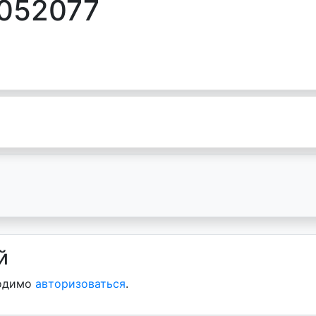
5052077
й
ходимо
авторизоваться
.