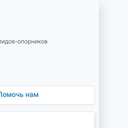
лидов-опорников
Помочь нам