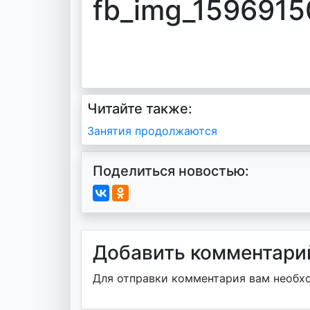
fb_img_159691
Читайте также:
Навигация
Занятия продолжаются
по
Поделиться новостью:
записям
Добавить комментари
Для отправки комментария вам необ