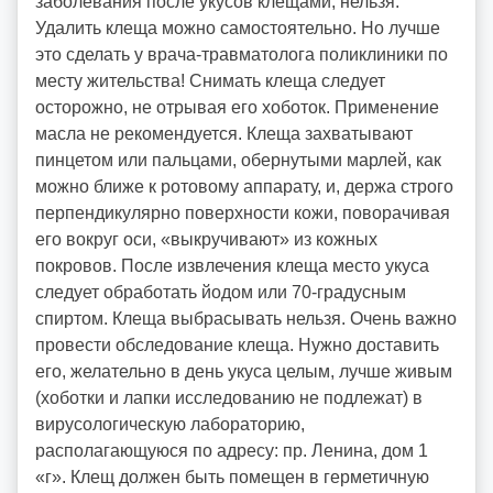
заболевания после укусов клещами, нельзя.
Удалить клеща можно самостоятельно. Но лучше
это сделать у врача-травматолога поликлиники по
месту жительства! Снимать клеща следует
осторожно, не отрывая его хоботок. Применение
масла не рекомендуется. Клеща захватывают
пинцетом или пальцами, обернутыми марлей, как
можно ближе к ротовому аппарату, и, держа строго
перпендикулярно поверхности кожи, поворачивая
его вокруг оси, «выкручивают» из кожных
покровов. После извлечения клеща место укуса
следует обработать йодом или 70-градусным
спиртом. Клеща выбрасывать нельзя. Очень важно
провести обследование клеща. Нужно доставить
его, желательно в день укуса целым, лучше живым
(хоботки и лапки исследованию не подлежат) в
вирусологическую лабораторию,
располагающуюся по адресу: пр. Ленина, дом 1
«г». Клещ должен быть помещен в герметичную