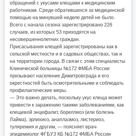
:
обращений с укусами клещами к медицинским
v
работникам. Среди обратившихся за медицинской
o
помощью на минувшей неделе детей не было.
i
Всего с начала сезона зарегистрировано 226
d
случаев, из которых 53 приходятся на
d
несовершеннолетних граждан.
m
Присасывания клещей зарегистрированы как в
d
сельской местности и в садовых обществах, так и
y
на территории города. В связи с этим специалисты
Клинической больницы №172 ФМБА России
призывают население Димитровграда и его
окрестностей быть осмотрительными и соблюдать
профилактические меры.
— Это важно делать, поскольку укус клеща может
привести к заражению такими заболеваниями, как
клещевой энцефалит, бореллиоз (или болезнь
Лайма), эрлихиоз, анаплазмоз, листериоз,
туляремия и другим, — поясняет врач-
эпидемиолог ФГБУЗ КБ №172 ФМБА России