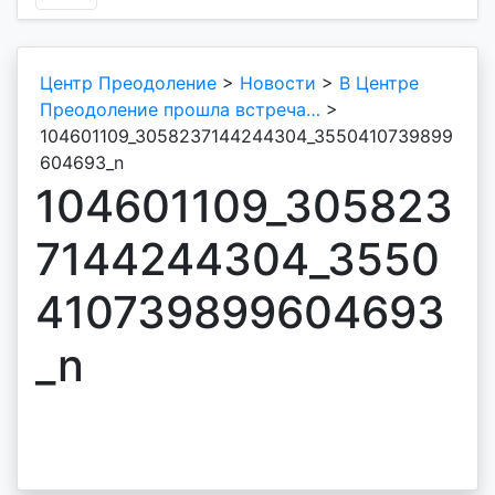
Центр Преодоление
>
Новости
>
В Центре
Преодоление прошла встреча…
>
104601109_3058237144244304_3550410739899
604693_n
104601109_305823
7144244304_3550
410739899604693
_n