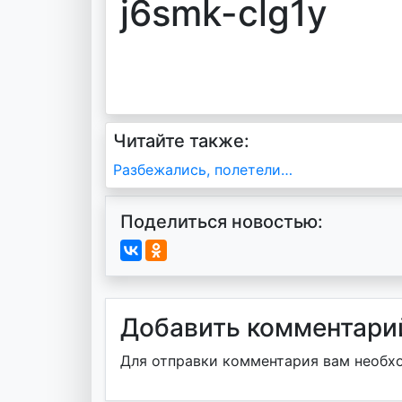
j6smk-clg1y
Читайте также:
Навигация
Разбежались, полетели…
по
Поделиться новостью:
записям
Добавить комментари
Для отправки комментария вам необ