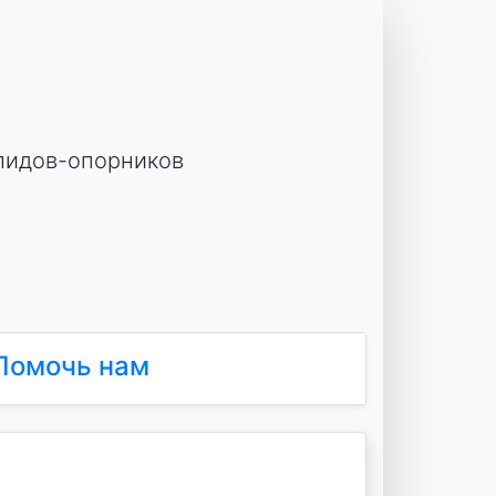
лидов-опорников
Помочь нам