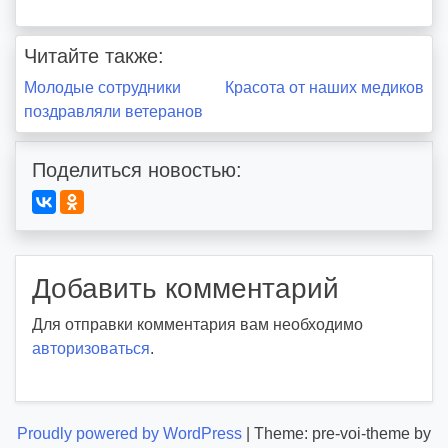
o
i
Читайте также:
d
Навигация
Молодые сотрудники
Красота от наших медиков
d
поздравляли ветеранов
m
по
d
записям
y
Поделиться новостью:
Добавить комментарий
Для отправки комментария вам необходимо
авторизоваться
.
Proudly powered by WordPress
|
Theme: pre-voi-theme by