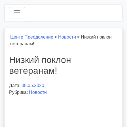
Центр Преодоление
>
Новости
>
Низкий поклон
ветеранам!
Низкий поклон
ветеранам!
Дата:
08.05.2020
А
Рубрика:
Новости
в
т
о
р
:
v