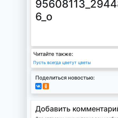
95608113_2944
6_o
Читайте также:
Навигация
Пусть всегда цветут цветы
по
Поделиться новостью:
записям
Добавить комментари