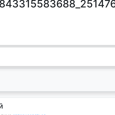
843315583688_25147
й