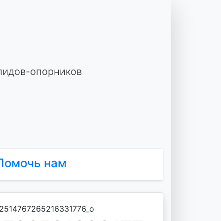
лидов-опорников
Помочь нам
2514767265216331776_o