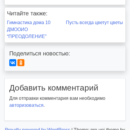
o
i
Читайте также:
d
Навигация
Гимнастика дома 10
Пусть всегда цветут цветы
d
ДМООИО
m
по
“ПРЕОДОЛЕНИЕ”
d
записям
y
Поделиться новостью:
Добавить комментарий
Для отправки комментария вам необходимо
авторизоваться
.
Proudly powered by WordPress
|
Theme: pre-voi-theme by