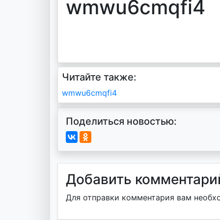
wmwu6cmqfi4
Читайте также:
Навигация
wmwu6cmqfi4
по
Поделиться новостью:
записям
Добавить комментари
Для отправки комментария вам необ