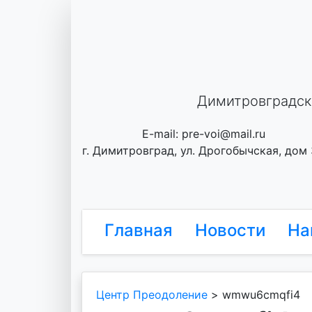
Skip
to
content
Димитровградск
E-mail: pre-voi@mail.ru
г. Димитровград, ул. Дрогобычская, дом
Главная
Новости
На
Центр Преодоление
>
wmwu6cmqfi4