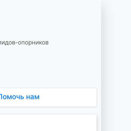
лидов-опорников
Помочь нам