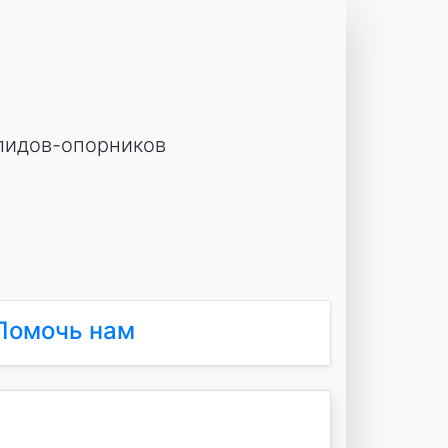
лидов-опорников
Помочь нам