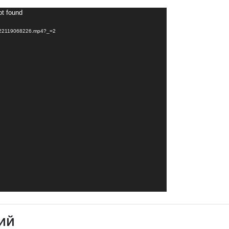
ot found
/2322119068226.mp4?_=2
ий