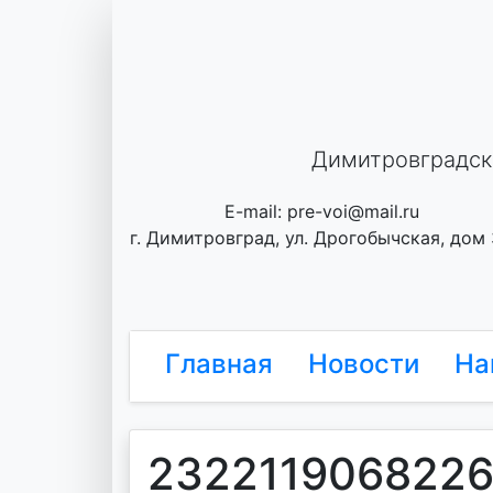
Skip
to
content
Димитровградск
E-mail: pre-voi@mail.ru
г. Димитровград, ул. Дрогобычская, дом
Главная
Новости
На
232211906822