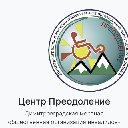
Skip
to
content
Центр Преодоление
Димитровградская местная
общественная организация инвалидов-