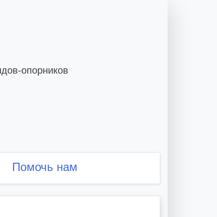
идов-опорников
Помочь нам