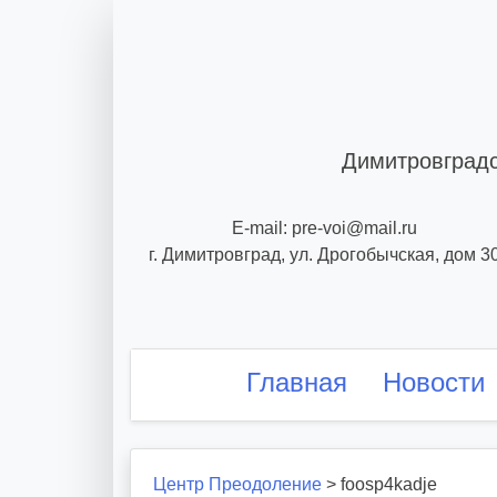
Skip
to
content
Димитровградс
E-mail: pre-voi@mail.ru
г. Димитровград, ул. Дрогобычская, дом 3
Главная
Новости
Центр Преодоление
>
foosp4kadje