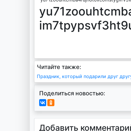
yu71zoouhtcmb
im7tpypsvf3ht
Читайте также:
Навигация
Праздник, который подарили друг друг
по
Поделиться новостью:
записям
Добавить комментари