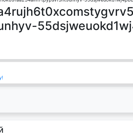
a4rujh6t0xcomstygvrv
9unhyv-55dsjweuokd1w
у!
й