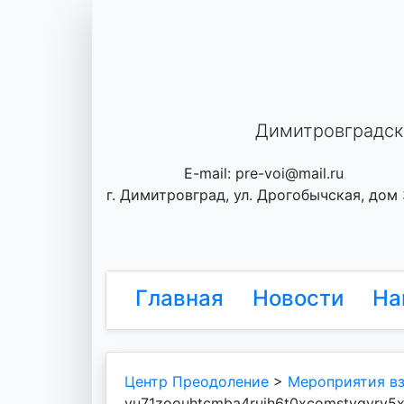
Skip
to
content
Димитровградск
E-mail: pre-voi@mail.ru
г. Димитровград, ул. Дрогобычская, дом
Главная
Новости
На
Центр Преодоление
>
Мероприятия в
yu71zoouhtcmba4rujh6t0xcomstygvrv5