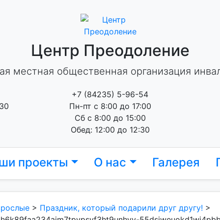
Центр Преодоление
ая местная общественная организация инва
+7 (84235) 5-96-54
 30
Пн-пт с 8:00 до 17:00
Сб с 8:00 до 15:00
Обед: 12:00 до 12:30
ши проекты
О нас
Галерея
зрослые
>
Праздник, который подарили друг другу!
>
xh6k89faa234aim7tpypsvf3ht9unhyv-55dsjweuokd1wj4pbb