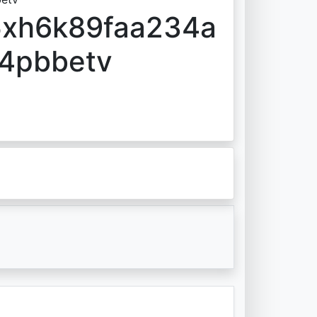
5xh6k89faa234a
j4pbbetv