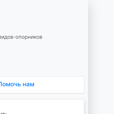
лидов-опорников
Помочь нам
etv