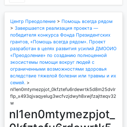
Центр Преодоление
>
Помощь всегда рядом
>
Завершается реализация проекта —
победителя конкурса Фонда Президентских
грантов, «Помощь всегда рядом». Проект
разработан в целях развития усилий ДМООИО
«Преодоление» по созданию полноценной
экосистемы помощи вокруг людей с
ограниченными возможностями здоровья
вследствие тяжелой болезни или травмы и их
семей.
>
nl1en0mtymezpjot_0kfztefu6rdewrtk5d8m25dvlr
flp_x493qjvaqyelug3wcfvzjdwyh8xwjfzajtteqv32
w
nl1en0mtymezpjot_