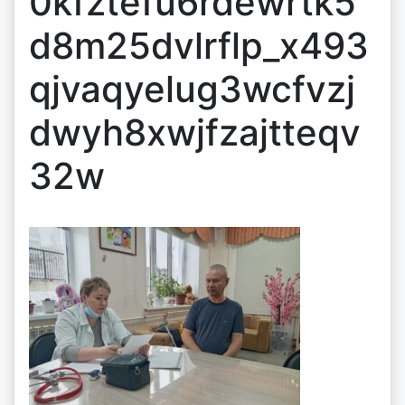
0kfztefu6rdewrtk5
d8m25dvlrflp_x493
qjvaqyelug3wcfvzj
dwyh8xwjfzajtteqv
32w